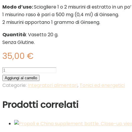
Modo d’uso:
Sciogliere 1 o 2 misurini di estratto in un
1 misurino raso è pari a 500 mg (0,4 ml) di Ginseng.
2 misurini apportano 1 grammo di Ginseng.
Quantità
: Vasetto 20 g.
Senza Glutine.
35,00
€
Puro
Ginseng
Aggiungi al carrello
Coreano
Categorie:
Integratori alimentari
,
Tonici ed energetici
Estratto
molle-
Prodotti correlati
HWA
sigillo
oro-
20gr