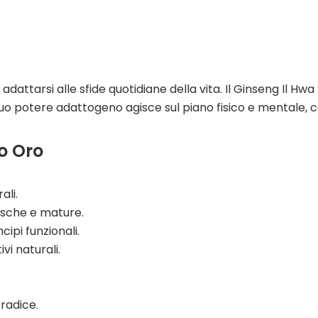
arsi alle sfide quotidiane della vita. Il Ginseng Il Hwa Sig
Il suo potere adattogeno agisce sul piano fisico e mentale,
lo Oro
ali.
fresche e mature.
ipi funzionali.
vi naturali.
 radice.