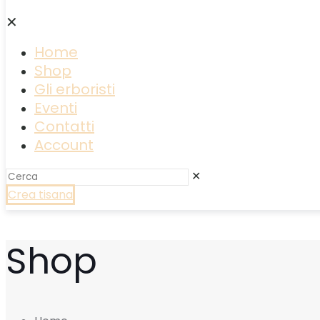
✕
Home
Shop
Gli erboristi
Eventi
Contatti
Account
✕
Crea tisana
Shop