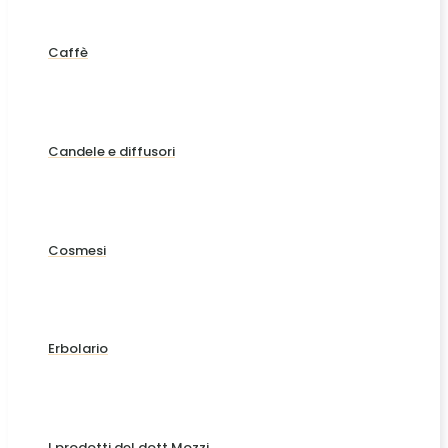
Caffè
Candele e diffusori
Cosmesi
Erbolario
I prodotti del dott Mozzi