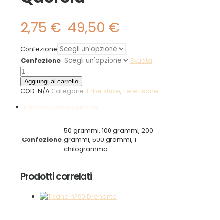
2,75
€
49,50
€
Fascia
-
di
prezzo:
Confezione
da
Confezione
2,75 €
Svuota
a
Quercia
49,50 €
quantità
Aggiungi al carrello
COD:
N/A
Categorie:
Erbe sfuse
,
Te e tisane
Informazioni aggiuntive
50 grammi, 100 grammi, 200
Confezione
grammi, 500 grammi, 1
chilogrammo
Prodotti correlati