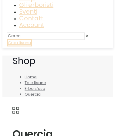
Gli erboristi
Eventi
Contatti
Account
✕
Crea tisana
Shop
Home
Te e tisane
Erbe sfuse
Quercia
Quercia