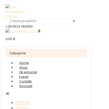
✕
+39 0523 452600
0
0,00 €
Categorie
Home
Shop
Gli erboristi
Eventi
Contatti
Account
✕
Home
Shop