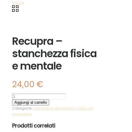
Recupra –
stanchezza fisica
e mentale
24,00
€
Recupra
-
Aggiungi al carrello
stanchezza
Categorie:
Integratori alimentari
,
Tonici ed
fisica
energetici
e
mentale
Prodotti correlati
quantità