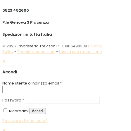
0523 452600
P.le Genova 3 Piacenza
Spedizioni in tutta Italia
© 2026 Erboristeria Trevisan P.I. 01806490338
Privacy
Policy
-
Termini e condizioni
-
Lascia una recensione
✕
Accedi
Nome utente o indirizzo email
*
Password
*
Ricordami
Accedi
Password dimenticata?
✕