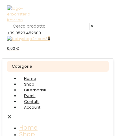
✕
+39 0523 452600
0
0,00 €
Categorie
Home
Shop
Gli erboristi
Eventi
Contatti
Account
✕
Home
Shop