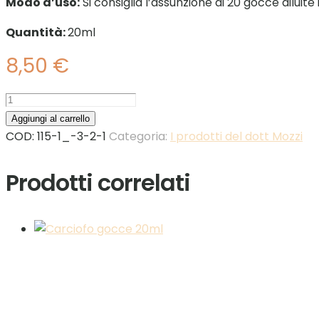
Modo d’uso:
Si consiglia l’assunzione di 20 gocce diluit
Quantità:
20ml
8,50
€
Ribes
nero
Aggiungi al carrello
gemme
COD:
115-1_-3-2-1
Categoria:
I prodotti del dott Mozzi
gocce
20ml
Prodotti correlati
quantità