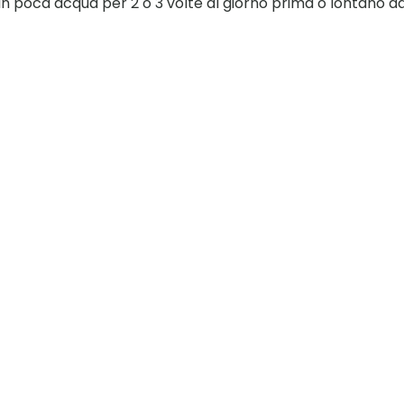
e in poca acqua per 2 o 3 volte al giorno prima o lontano da