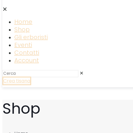
✕
Home
Shop
Gli erboristi
Eventi
Contatti
Account
✕
Crea tisana
Shop