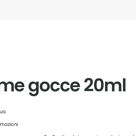
mme gocce 20ml
ua.
mazioni.