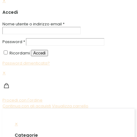
✕
Accedi
Nome utente o indirizzo email
*
Password
*
Ricordami
Accedi
Password dimenticata?
✕
Procedi con l'ordine
Continua con gli acquisti
Visualizza carrello
✕
Categorie