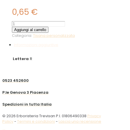
0,65
€
Rosa
canina
Aggiungi al carrello
frutti
Categoria:
Tisana personalizzata
ss
Informazioni aggiuntive
10g
quantità
Lettera
R
0523 452600
P.le Genova 3 Piacenza
Spedizioni in tutta Italia
© 2026 Erboristeria Trevisan P.I. 01806490338
Privacy
Policy
-
Termini e condizioni
-
Lascia una recensione