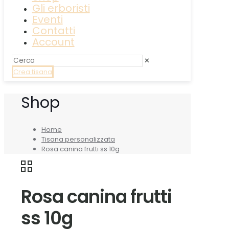
Gli erboristi
Eventi
Contatti
Account
✕
Crea tisana
Shop
Home
Tisana personalizzata
Rosa canina frutti ss 10g
Rosa canina frutti
ss 10g