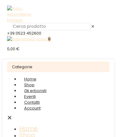
✕
+39 0523 452600
0
0,00 €
Categorie
Home
Shop
Gli erboristi
Eventi
Contatti
Account
✕
Home
Shop