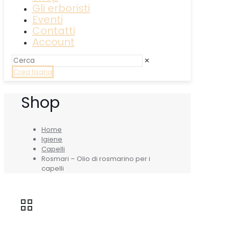
Gli erboristi
Eventi
Contatti
Account
✕
Crea tisana
Shop
Home
Igiene
Capelli
Rosmari – Olio di rosmarino per i
capelli