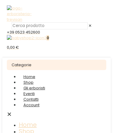
✕
+39 0523 452600
0
0,00 €
Categorie
Home
Shop
Gli erboristi
Eventi
Contatti
Account
✕
Home
Shop