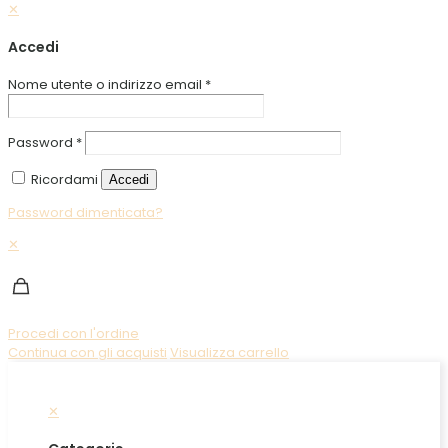
✕
Accedi
Nome utente o indirizzo email
*
Password
*
Ricordami
Accedi
Password dimenticata?
✕
Procedi con l'ordine
Continua con gli acquisti
Visualizza carrello
✕