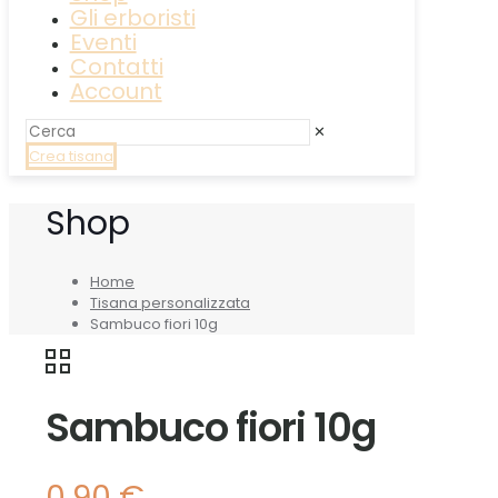
Gli erboristi
Eventi
Contatti
Account
✕
Crea tisana
Shop
Home
Tisana personalizzata
Sambuco fiori 10g
Sambuco fiori 10g
0,90
€