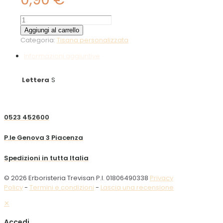
Sambuco
fiori
Aggiungi al carrello
10g
Categoria:
Tisana personalizzata
quantità
Informazioni aggiuntive
Lettera
S
0523 452600
P.le Genova 3 Piacenza
Spedizioni in tutta Italia
© 2026 Erboristeria Trevisan P.I. 01806490338
Privacy
Policy
-
Termini e condizioni
-
Lascia una recensione
✕
Accedi