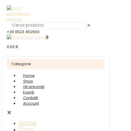
✕
+39 0523 452600
0
0,00 €
Categorie
Home
Shop
Gli erboristi
Eventi
Contatti
Account
✕
Home
Shop