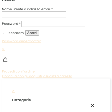
Nome utente o indirizzo email
*
Password
*
Ricordami
Accedi
Password dimenticata?
✕
Procedi con l'ordine
Continua con gli acquisti
Visualizza carrello
✕
Categorie
×