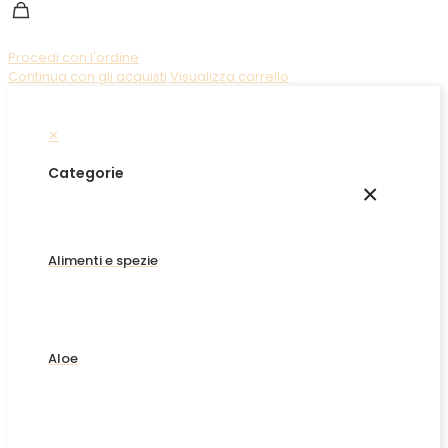
Procedi con l'ordine
Continua con gli acquisti
Visualizza carrello
✕
Categorie
×
Alimenti e spezie
Aloe