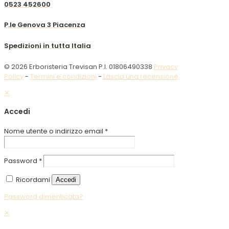
0523 452600
P.le Genova 3 Piacenza
Spedizioni in tutta Italia
© 2026 Erboristeria Trevisan P.I. 01806490338
Privacy
Policy
-
Termini e condizioni
-
Lascia una recensione
✕
Accedi
Nome utente o indirizzo email
*
Password
*
Ricordami
Accedi
Password dimenticata?
✕