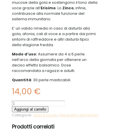
mucose della gola e sostengono il tono della
voce grazie all’
Erisimo
. Lo
Zinco
, infine,
contribuisce alla normale funzione del
sistema immunitario.
E’ un valido rimedio in caso di disturbi alla
gola, afonia, cali di voce e a partire dai primi
sintomi di raffreddore e altri disturbi tipici
della stagione fredda.
Modo d’uso:
Assumere da 4 a 6 perle
nell’arco della giornata per ottenere un
deciso effetto balsamico. Dose
raccomandata a ragazzi e adulti.
Quantità
: 30 perle masticabili.
14,00
€
Sedigola
perle
Aggiungi al carrello
masticabili
Categorie:
Gola e tosse
,
Integratori alimentari
quantità
Prodotti correlati