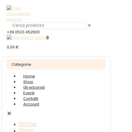
✕
+39 0523 452600
0
0,00 €
Categorie
Home
Shop
Gli erboristi
Eventi
Contatti
Account
✕
Home
Shop