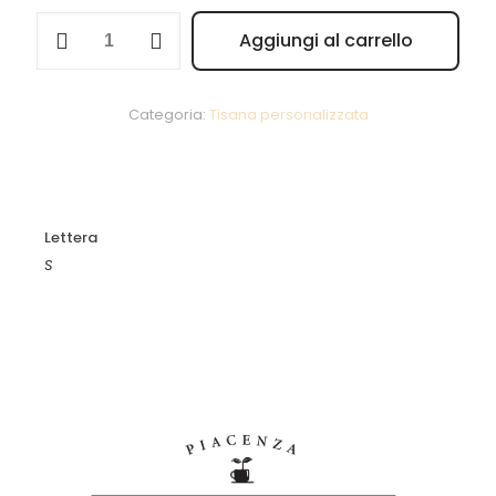
Semi
Aggiungi al carrello
di
Alternative:
chia
10g
quantità
Categoria:
Tisana personalizzata
Lettera
S