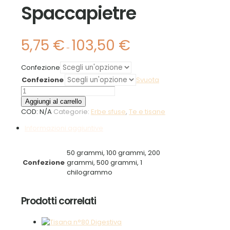
Spaccapietre
5,75
€
103,50
€
Fascia
-
di
prezzo:
Confezione
da
Confezione
5,75 €
Svuota
a
Spaccapietre
103,50 €
quantità
Aggiungi al carrello
COD:
N/A
Categorie:
Erbe sfuse
,
Te e tisane
Informazioni aggiuntive
50 grammi, 100 grammi, 200
Confezione
grammi, 500 grammi, 1
chilogrammo
Prodotti correlati