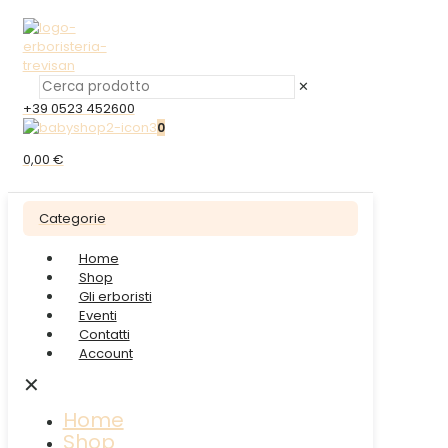
✕
+39 0523 452600
0
0,00 €
Categorie
Home
Shop
Gli erboristi
Eventi
Contatti
Account
✕
Home
Shop