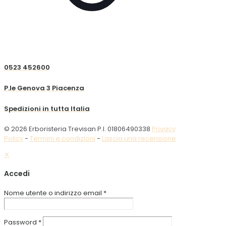
0523 452600
P.le Genova 3 Piacenza
Spedizioni in tutta Italia
© 2026 Erboristeria Trevisan P.I. 01806490338
Privacy
Policy
-
Termini e condizioni
-
Lascia una recensione
✕
Accedi
Nome utente o indirizzo email
*
Password
*