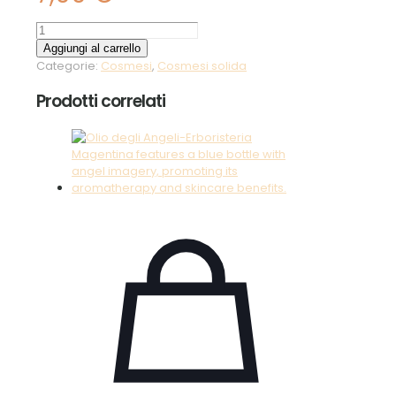
Spugna
Konjac
Aggiungi al carrello
Pelli
Categorie:
Cosmesi
,
Cosmesi solida
Impure
quantità
Prodotti correlati