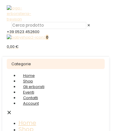
✕
+39 0523 452600
0
0,00 €
Categorie
Home
Shop
Gli erboristi
Eventi
Contatti
Account
✕
Home
Shop