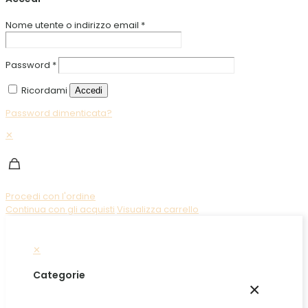
Nome utente o indirizzo email
*
Password
*
Ricordami
Accedi
Password dimenticata?
✕
Procedi con l'ordine
Continua con gli acquisti
Visualizza carrello
✕
Categorie
×