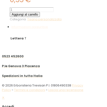
Te
oolong
Aggiungi al carrello
10g
Categoria:
Tisana personalizzata
quantità
Informazioni aggiuntive
Lettera
T
0523 452600
P.le Genova 3 Piacenza
Spedizioni in tutta Italia
© 2026 Erboristeria Trevisan P.I. 01806490338
Privacy
Policy
-
Termini e condizioni
-
Lascia una recensione
✕
Accedi