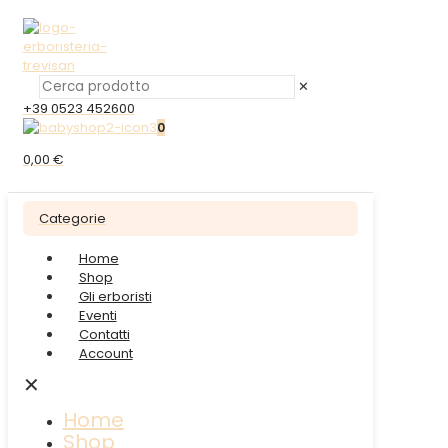
✕
+39 0523 452600
0
0,00 €
Categorie
Home
Shop
Gli erboristi
Eventi
Contatti
Account
✕
Home
Shop