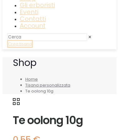
Gli erboristi
Eventi
Contatti
Account
✕
Crea tisana
Shop
Home
Tisana personalizzata
Te oolong 10g
Te oolong 10g
0,55
€