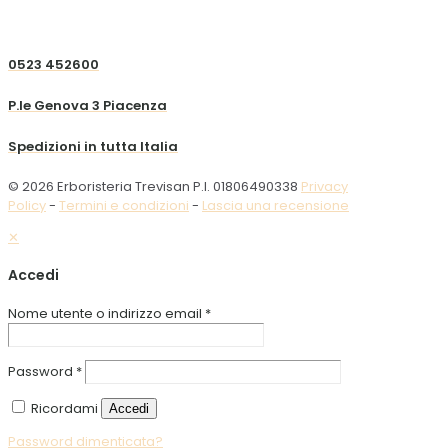
0523 452600
P.le Genova 3 Piacenza
Spedizioni in tutta Italia
© 2026 Erboristeria Trevisan P.I. 01806490338
Privacy
Policy
-
Termini e condizioni
-
Lascia una recensione
✕
Accedi
Nome utente o indirizzo email
*
Password
*
Ricordami
Accedi
Password dimenticata?