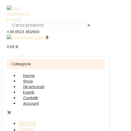
✕
+39 0523 452600
0
0,00 €
Categorie
Home
Shop
Gli erboristi
Eventi
Contatti
Account
✕
Home
Shop