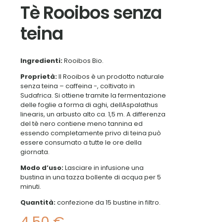
Tè Rooibos senza
teina
Ingredienti:
Rooibos Bio.
Proprietà:
Il Rooibos è un prodotto naturale
senza teina – caffeina -, coltivato in
Sudafrica. Si ottiene tramite la fermentazione
delle foglie a forma di aghi, dellAspalathus
linearis, un arbusto alto ca. 1,5 m. A differenza
del tè nero contiene meno tannina ed
essendo completamente privo di teina può
essere consumato a tutte le ore della
giornata.
Modo d’uso:
Lasciare in infusione una
bustina in una tazza bollente di acqua per 5
minuti.
Quantità:
confezione da 15 bustine in filtro.