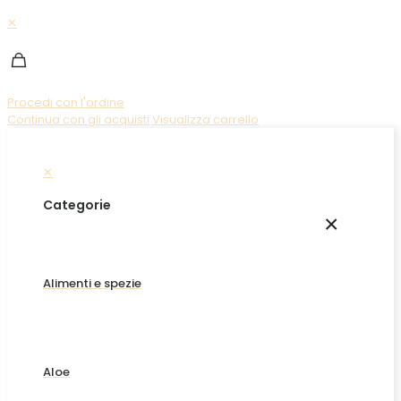
✕
Procedi con l'ordine
Continua con gli acquisti
Visualizza carrello
✕
Categorie
×
Alimenti e spezie
Aloe