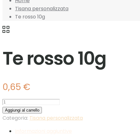
Home
Tisana personalizzata
Te rosso 10g
Te rosso 10g
0,65
€
Te
rosso
Aggiungi al carrello
10g
Categoria:
Tisana personalizzata
quantità
Informazioni aggiuntive