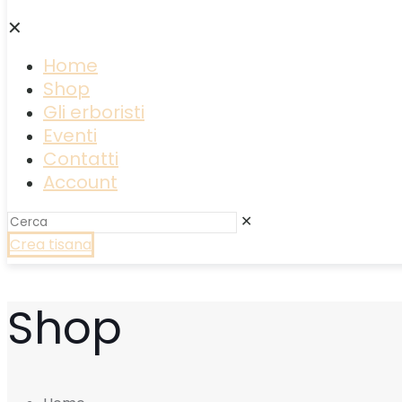
✕
Home
Shop
Gli erboristi
Eventi
Contatti
Account
✕
Crea tisana
Shop