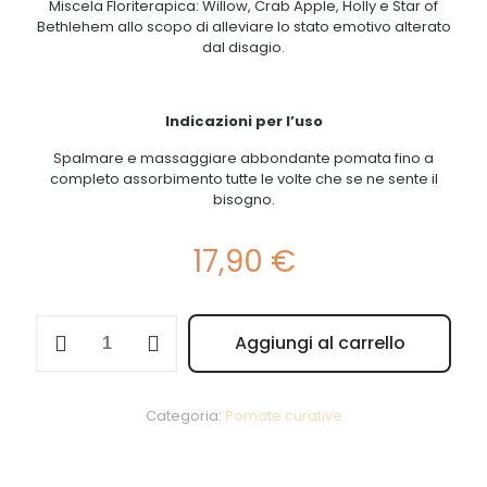
Miscela Floriterapica:
Willow, Crab Apple, Holly e Star of
Bethlehem allo scopo di alleviare lo stato emotivo alterato
dal disagio.
Indicazioni per l’uso
Spalmare e massaggiare abbondante pomata fino a
completo assorbimento tutte le volte che se ne sente il
bisogno.
17,90
€
Propoli
Aggiungi al carrello
pomata
100ml
Magentina
quantità
Categoria:
Pomate curative