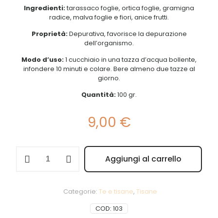
Ingredienti:
tarassaco foglie, ortica foglie, gramigna
radice, malva foglie e fiori, anice frutti.
Proprietà:
Depurativa, favorisce la depurazione
dell’organismo.
Modo d’uso:
1 cucchiaio in una tazza d’acqua bollente,
infondere 10 minuti e colare. Bere almeno due tazze al
giorno.
Quantità:
100 gr.
9,00
€
Tisana
Aggiungi al carrello
n°40
Alternative:
Depurativa
quantità
Categorie:
Te e tisane
,
Tisane
COD:
103