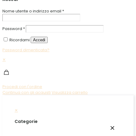
Nome utente o indirizzo email
*
Password
*
Ricordami
Accedi
Password dimenticata?
✕
Procedi con l'ordine
Continua con gli acquisti
Visualizza carrello
✕
Categorie
×