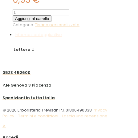
Uncaria
10g
Aggiungi al carrello
quantità
Categoria:
Tisana personalizzata
Informazioni aggiuntive
Lettera
U
0523 452600
P.le Genova 3 Piacenza
Spedizioni in tutta Italia
© 2026 Erboristeria Trevisan P.I. 01806490338
Privacy
Policy
-
Termini e condizioni
-
Lascia una recensione
✕
Accedi