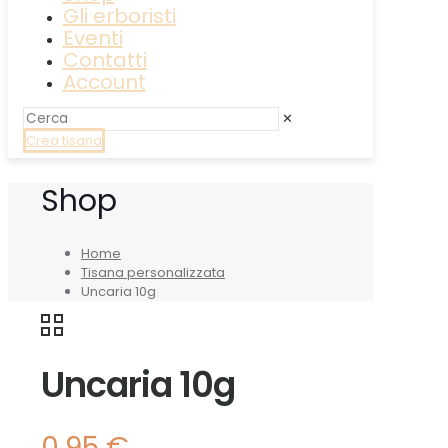
Gli erboristi
Eventi
Contatti
Account
✕
Crea tisana
Shop
Home
Tisana personalizzata
Uncaria 10g
Uncaria 10g
0,95
€