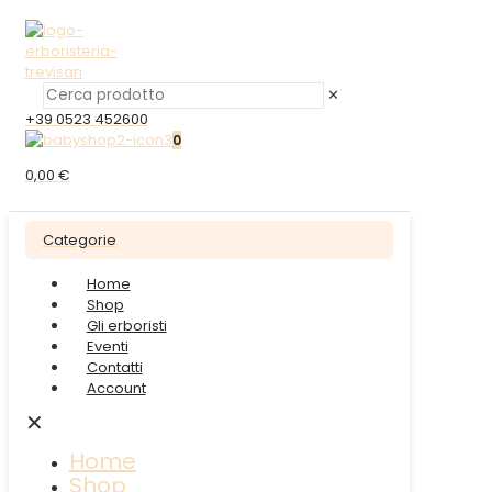
✕
+39 0523 452600
0
0,00 €
Categorie
Home
Shop
Gli erboristi
Eventi
Contatti
Account
✕
Home
Shop