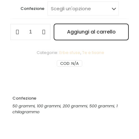
prezzo:
da
Confezione
2,50 €
a
Vischio
Aggiungi al carrello
quantità
45,00 
Alternative:
Categorie:
Erbe sfuse
,
Te e tisane
COD:
N/A
Confezione
50 grammi, 100 grammi, 200 grammi, 500 grammi, 1
chilogrammo