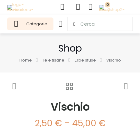
0
Categorie
Shop
Home
Te e tisane
Erbe sfuse
Vischio
Vischio
Fascia
-
2,50
€
45,00
€
di