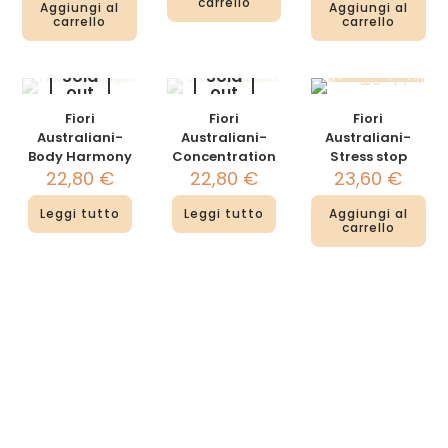
carrello
Aggiungi al
Aggiungi al
carrello
carrello
Sold
Sold
out
out
Fiori
Fiori
Fiori
Australiani-
Australiani-
Australiani-
Body Harmony
Concentration
Stress stop
22,80
€
22,80
€
23,60
€
Leggi tutto
Leggi tutto
Aggiungi al
carrello