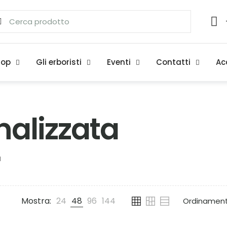
hop
Gli erboristi
Eventi
Contatti
Ac
nalizzata
a
Mostra:
24
48
96
144