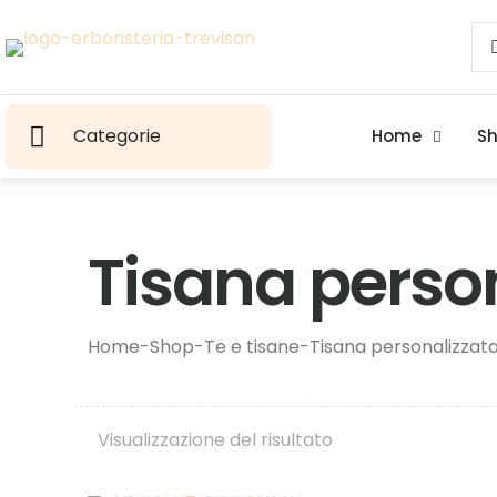
Categorie
Home
S
Tisana perso
Home
-
Shop
-
Te e tisane
-
Tisana personalizzat
Visualizzazione del risultato