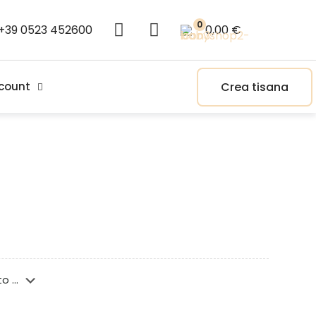
0
+39 0523 452600
0,00 €
Crea tisana
count