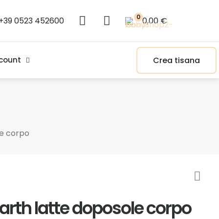
0
+39 0523 452600
0,00 €
Crea tisana
count
le corpo
arth latte doposole corpo