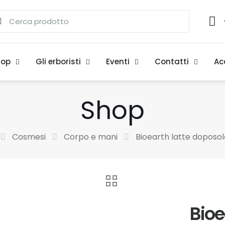
hop
Gli erboristi
Eventi
Contatti
Ac
Shop
Cosmesi
Corpo e mani
Bioearth latte doposo
Bioe