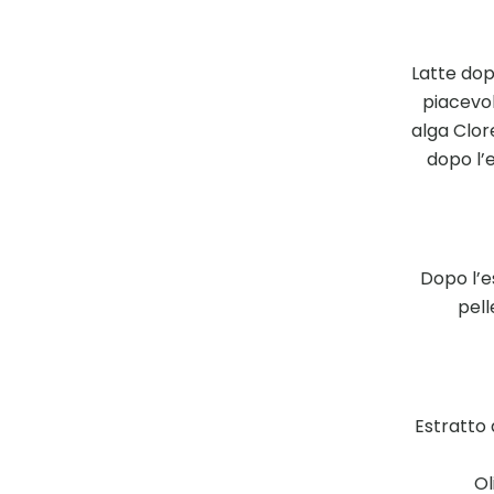
Latte dop
piacevol
alga Clore
dopo l’e
Dopo l’e
pell
Estratto 
Ol